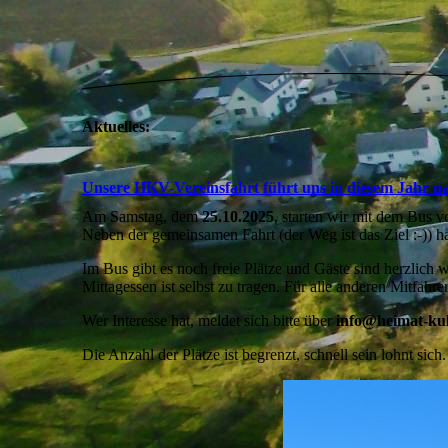
Aktuelles:
Unsere HKV-Vereinsfahrt führt uns in diesem Jahr na
Am Samstag, dem
25.10.2025
, starten wir mit dem Bus 
Neben der gemeinsamen Fahrt (der Weg ist das Ziel :-)) h
Im Bus gibt es noch freie Plätze und Gäste sind herzlich w
Mittagessen ist selbst zu tragen. Für alle anderen Mitfahre
Wer Interesse hat, meldet sich bitte über
info@heimat-kul
Die Anzahl der Plätze ist begrenzt, schnell sein lohnt sich.