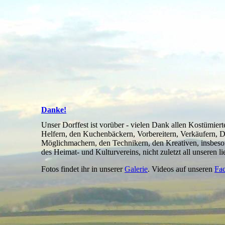
Danke!
Unser Dorffest ist vorüber - vielen Dank allen Kostümier
Helfern, den Kuchenbäckern, Vorbereitern, Verkäufern, D
Möglichmachern, den Technikern, den Kreativen, insbeso
des Heimat- und Kulturvereins, nicht zuletzt all unseren l
Fotos findet ihr in unserer
Galerie
. Videos auf unseren
Fa