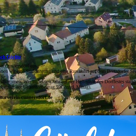
ch Görlitz
von Cunnersdorf aus.
aben wir eine Stadtführung und eine Rundfahrt auf dem Bertzdorfer See
illkommen. Wer im letzten Jahr auf der Helferliste des Dorffestes stand,
r beträgt der Unkostenbeitrag 59€ (zzgl. Mittag).
turverein-cunnersdorf.de