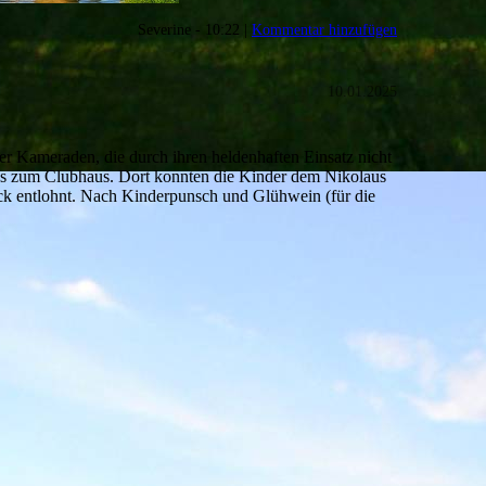
Severine - 10:22 |
Kommentar hinzufügen
10.01.2025
r Kameraden, die durch ihren heldenhaften Einsatz nicht
 es zum Clubhaus. Dort konnten die Kinder dem Nikolaus
ck entlohnt. Nach Kinderpunsch und Glühwein (für die