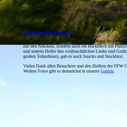
Nikolauswanderung 2024
Der Versuch des Nikolauses, süße Leckereien für die Kin
nur den Nikolaus, sondern auch ein Backblech mit Plätzc
und seinem Helfer ihre weihnachtlichen Lieder und Gedi
großen Teilnehmer), gab es noch Snacks und Stockbrot.
Vielen Dank allen Besuchern und den Helfern der FFW C
Weitere Fotos gibt es demnächst in unserer
Galerie
.