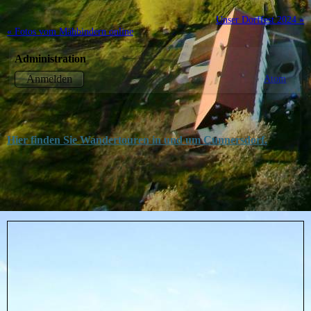
Unser Dorffest 2024 »
« Fotos vom Mähbindern online
Administration
Atom
Anmelden
Hier finden Sie Wandertouren in und um Cunnersdorf.