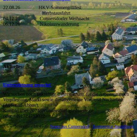
22.08.26 HKV-Sommergrillfest
Herbstausfahrt
04.12.26 Cunnersdorfer Weihnacht
06.12.26 Nikolauswanderung
Aktuelles:
01.05.2024
Unterstützung gesucht!
Wir suchen noch tatkräftige Unterstützung für die Arbeitsgruppen
Verpflegung, Markt sowie die allgemeine Vor- und Nacharbeit
(Auf- und Abbau).
Kontakt über 2024@cunnersdorf-glashuette.de
oder +491724753022
Severine - 18:45 @
Neues aus Cunnersdorf
|
Kommentar hinzufügen